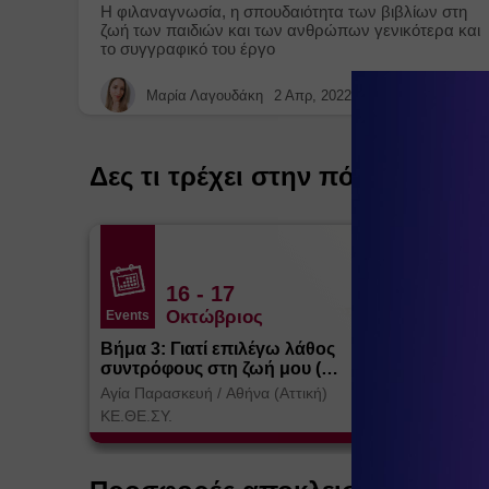
Η φιλαναγνωσία, η σπουδαιότητα των βιβλίων στη
ζωή των παιδιών και των ανθρώπων γενικότερα και
το συγγραφικό του έργο
Μαρία Λαγουδάκη
2 Απρ, 2022
Δες τι τρέχει στην πόλη
16
- 17
Οκτώβριος
Events
Βήμα 3: Γιατί επιλέγω λάθος
συντρόφους στη ζωή μου (
Θεσσαλονίκη)
Αγία Παρασκευή
/
Αθήνα (Αττική)
ΚΕ.ΘΕ.ΣΥ.