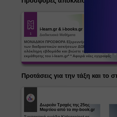
Προσφορές αποκλειστικά για ε
i-learn.gr & i-books.gr
1
Διαδικτυακά Μαθήματα
ΜΟΝΑΔΙΚΗ ΠΡΟΣΦΟΡΑ Εξερευνήστε την πλατφόρμ
των διαδραστικών ασκήσεων ΔΩΡΕΑΝ για μία (1)
ολόκληρη εβδομάδα και βιώστε τη μοναδική εμπειρ
εκμάθησης του i-learn.gr* * Αφορά νέες εγγραφές
Προτάσεις για την τάξη και το σ
Δωρεάν Tροχός της 25ης
Εκπ.
Υλικό
Μαρτίου από το my-book.gr
Συντακτική ομάδα Kidsproject.gr