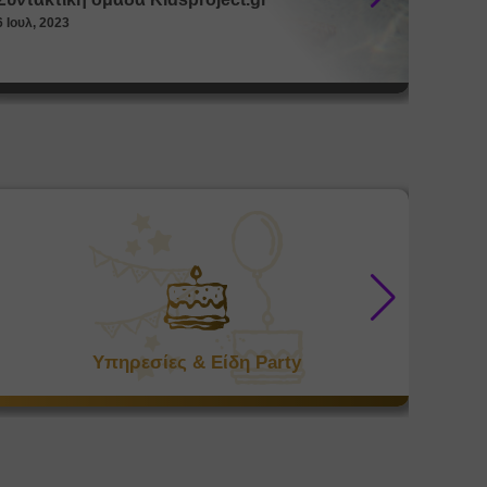
6 Ιουλ, 2023
26 Μαϊ, 
Υπηρεσίες & Είδη Party