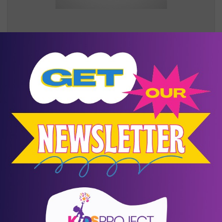
28
- 29
Νοέμβριος
Events
Βήμα 2: Θεραπεύοντας τη σχέση με
τους γονείς
Αγία Παρασκευή
/
Αθήνα (Αττική)
ΚΕ.ΘΕ.ΣΥ.