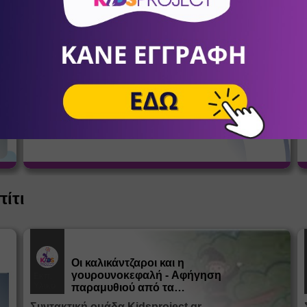
σένα
Αθλητικός Σύλλογος Κοψαχείλα
Παλαιού Φαλήρου
12
Ποδόσφαιρο
α
Ο πρώτος μήνας ΔΩΡΕΑΝ!
ία
πίτι
Οι καλικάντζαροι και η
γουρουνοκεφαλή - Αφήγηση
Εκπ.
Υλικό
παραμυθιού από τα
Παραμυθοκαμώματα
Συντακτική ομάδα Kidsproject.gr