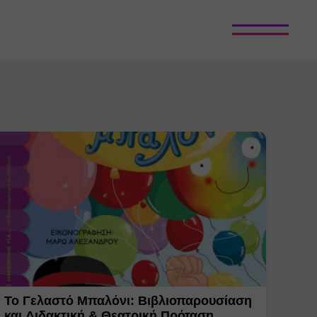
Το Γελαστό Μπαλόνι: Βιβλιοπαρουσίαση
και Διδακτική & Θεατρική Πρόταση