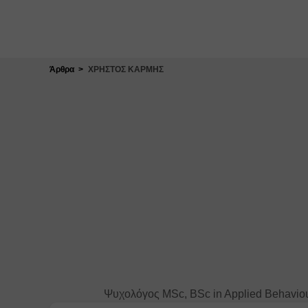
Κλείσιμο
Άρθρα
ΧΡΗΣΤΟΣ ΚΑΡΜΗΣ
Ψυχολόγος MSc, BSc in Applied Behaviou