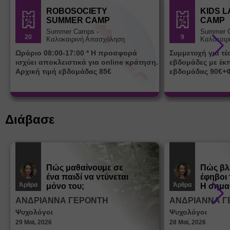
ROBOSOCIETY
KIDS 
SUMMER CAMP
CAMP
Summer Camps -
Summer 
20
9
Καλοκαιρινή Απασχόληση
Καλοκαιρ
Ωράριο 08:00-17:00 * Η προσφορά
Συμμετοχή για τ
ισχύει αποκλειστικά για online κράτηση.
εβδομάδες με έκ
Αρχική τιμή εβδομάδας 85€
εβδομάδας 90€+
Διάβασε
Πώς μαθαίνουμε σε
Πώς βλ
ένα παιδί να ντύνεται
έφηβοι 
Άρθρα
Άρθρα
μόνο του;
Η σημα
σεξουα
ΑΝΔΡΙΑΝΝΑ ΓΕΡΟΝΤΗ
ΑΝΔΡΙΑΝΝΑ Γ
στη δι
Ψυχολόγοι
Ψυχολόγοι
ταυτότ
29 Μαϊ, 2026
28 Μαϊ, 2026