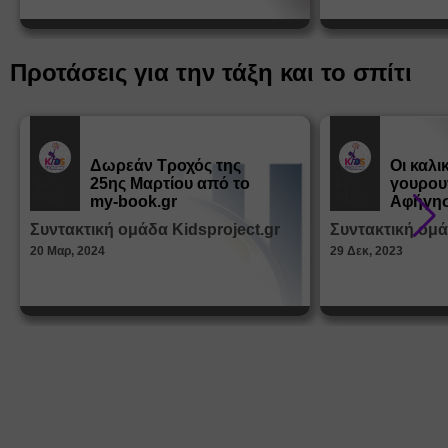
Προτάσεις για την τάξη και το σπίτι
Δωρεάν Tροχός της
Οι καλι
25ης Μαρτίου από το
γουρου
Εκπ.
Εκπ.
Υλικό
Υλικό
my-book.gr
Αφήγησ
από τα
Συντακτική ομάδα Kidsproject.gr
Συντακτική ομά
Παραμ
20 Μαρ, 2024
29 Δεκ, 2023