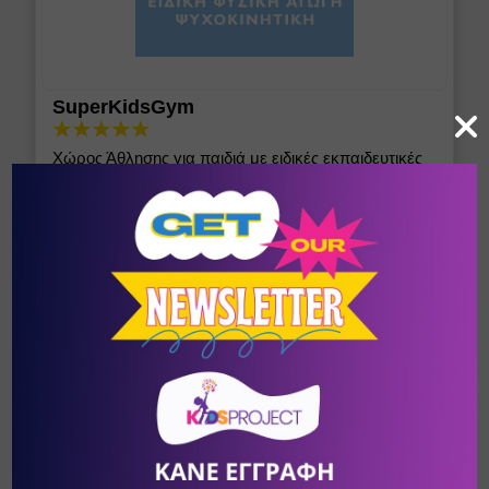
SuperKidsGym
Χώρος Άθλησης για παιδιά με ειδικές εκπαιδευτικές
ανάγκες και αναπηρίες/ Yoga/ Aikido
Θεσσαλονίκη (Κέντρο)
/
Θεσσαλονίκη