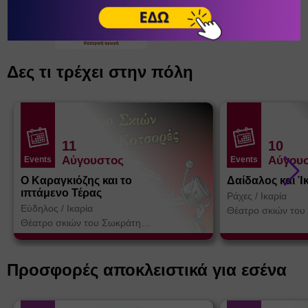
Δες τι τρέχει στην πόλη
11
10
Αύγουστος
Αύγου
Events
Events
Ο Καραγκιόζης και το
Δαίδαλος και Ί
ιπτάμενο Τέρας
Ράχες
/
Ικαρία
Εύδηλος
/
Ικαρία
Θέατρο σκιών του
Κοτσορέ
Θέατρο σκιών του Σωκράτη
Κοτσορέ
Προσφορές αποκλειστικά για εσένα