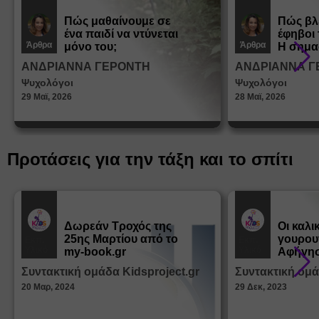
Πώς μαθαίνουμε σε
Πώς βλ
ένα παιδί να ντύνεται
έφηβοι 
Άρθρα
Άρθρα
μόνο του;
Η σημα
σεξουα
ΑΝΔΡΙΑΝΝΑ ΓΕΡΟΝΤΗ
ΑΝΔΡΙΑΝΝΑ Γ
στη δι
Ψυχολόγοι
Ψυχολόγοι
ταυτότ
29 Μαϊ, 2026
28 Μαϊ, 2026
Προτάσεις για την τάξη και το σπίτι
Δωρεάν Tροχός της
Οι καλι
25ης Μαρτίου από το
γουρου
Εκπ.
Εκπ.
Υλικό
Υλικό
my-book.gr
Αφήγησ
από τα
Συντακτική ομάδα Kidsproject.gr
Συντακτική ομά
Παραμ
20 Μαρ, 2024
29 Δεκ, 2023