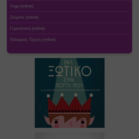
Yoga (online)
Ζούμπα (online)
Γυμναστική (online)
Πολεμικές Τέχνες (online)