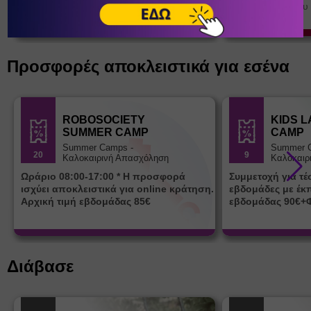
Εύδηλος
/
Ικαρία
Θέατρο σκιών του
Κοτσορέ
Θέατρο σκιών του Σωκράτη
Κοτσορέ
Προσφορές αποκλειστικά για εσένα
ROBOSOCIETY
KIDS 
SUMMER CAMP
CAMP
Summer Camps -
Summer 
20
9
Καλοκαιρινή Απασχόληση
Καλοκαιρ
Ωράριο 08:00-17:00 * Η προσφορά
Συμμετοχή για τ
ισχύει αποκλειστικά για online κράτηση.
εβδομάδες με έκ
Αρχική τιμή εβδομάδας 85€
εβδομάδας 90€+
Διάβασε