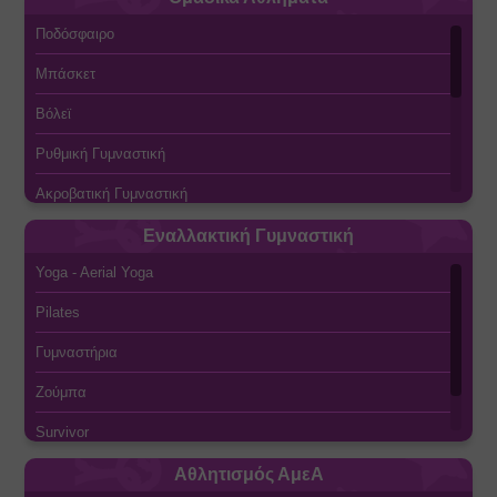
Βάπτιση
Ποδόσφαιρο
Ski - Snowboard
Μπάσκετ
Στίβος
Βόλεϊ
Ιππασία
Ρυθμική Γυμναστική
Πινγκ Πονγκ
Ακροβατική Γυμναστική
Γενική Γυμναστική
Εναλλακτική Γυμναστική
Yoga - Aerial Yoga
Cheerleading - Μαζορέτες
Pilates
Υδατοσφαίριση (Πόλο)
Γυμναστήρια
Χάντμπολ
Ζούμπα
Beach Volley
Survivor
Beach Soccer
Enduro Bikes
Αθλητισμός ΑμεΑ