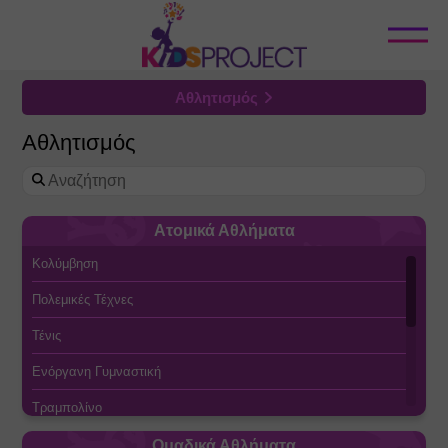
Κλείσιμο
Αθλητισμός
Όλες οι Κατηγορίες
Αθλητισμός
Camps 2026
Εκπαίδευση
Ατομικά Αθλήματα
Ψυχαγωγία
Κολύμβηση
Τέχνες
Πολεμικές Τέχνες
Προτάσεις για Σχολεία
Τένις
Υγεία
Ενόργανη Γυμναστική
Πολιτισμός
Τραμπολίνο
Καταστήματα & E-shop
Ποδηλασία
Ομαδικά Αθλήματα